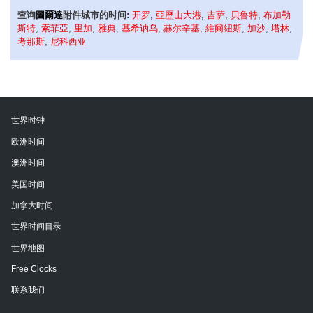
查询
圖爾達
附件城市的时间:
开罗
,
亞歷山大港
,
吉萨
,
贝鲁特
,
布加勒
斯特
,
索菲亞
,
里加
,
雅典
,
基希讷乌
,
赫尔辛基
,
維爾紐斯
,
加沙
,
塔林
,
考那斯
,
尼科西亚
世界时钟
欧洲时间
澳洲时间
美国时间
加拿大时间
世界时间目录
世界地图
Free Clocks
联系我们