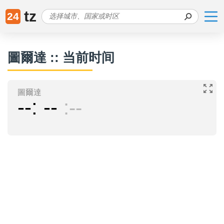
tz
24
圖爾達 :: 当前时间
圖爾達
--
--
--