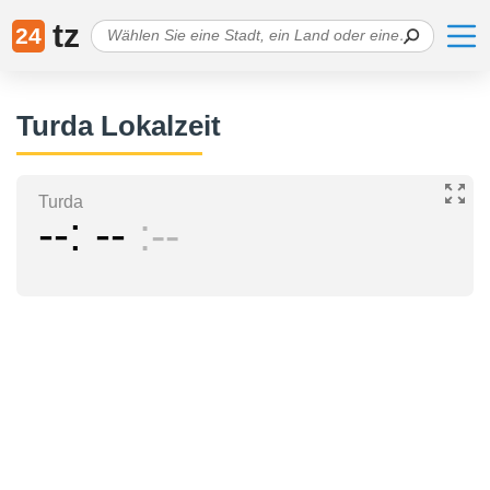
tz
24
Turda Lokalzeit
Turda
--
--
--