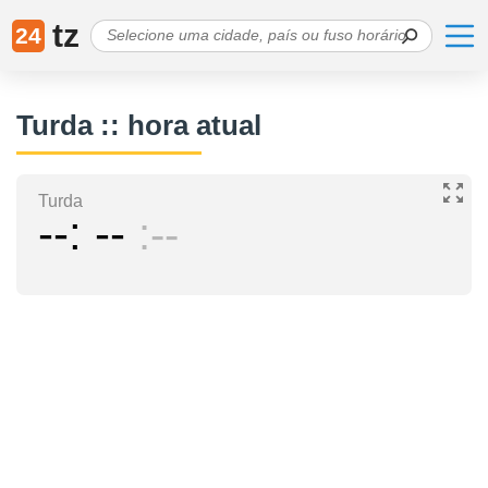
tz
24
Turda :: hora atual
Turda
--
--
--