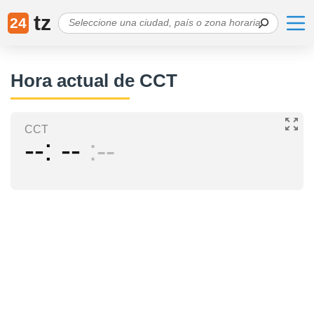
tz
24
Hora actual de CCT
CCT
--
--
--