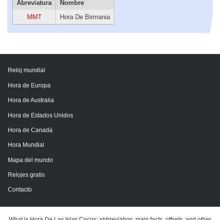
Abreviatura
Nombre
MMT
Hora De Birmania
Reloj mundial
Hora de Europa
Hora de Australia
Hora de Estados Unidos
Hora de Canadá
Hora Mundial
Mapa del mundo
Relojes gratis
Contacto
What is Hora De Las Islas Cocos: abbreviation, main facts, offsets, and other