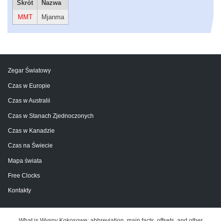
Skrót
Nazwa
MMT
Mjanma
Zegar Światowy
Czas w Europie
Czas w Australii
Czas w Stanach Zjednoczonych
Czas w Kanadzie
Czas na Świecie
Mapa świata
Free Clocks
Kontakty
What is Wyspy Kokosowe: abbreviation, main facts, offsets, and other