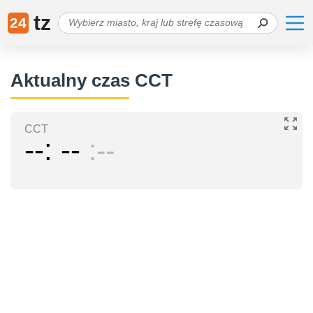
tz
24
Aktualny czas CCT
CCT
--
--
--