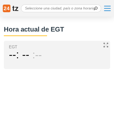
tz
24
Hora actual de EGT
EGT
--
--
--