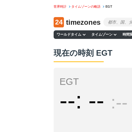
世界時計
タイムゾーンの略語
EGT
24
timezones
ワールドタイム
タイムゾーン
時間
現在の時刻 EGT
EGT
--
--
--