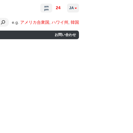
am
24
JA
pm
e.g.
アメリカ合衆国
,
ハワイ州
,
韓国
お問い合わせ