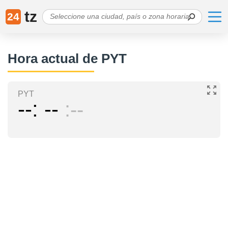
tz
24
Hora actual de PYT
PYT
--
--
--