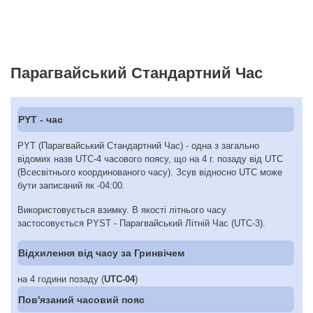
Парагвайський Стандартний Час
PYT - час
PYT (Парагвайський Стандартний Час) - одна з загально
відомих назв UTC-4 часового поясу, що на 4 г. позаду від UTC
(Всесвітнього координованого часу). Зсув відносно UTC може
бути записаний як -04:00.
Використовується взимку. В якості літнього часу
застосовується PYST - Парагвайський Літній Час (UTC-3).
Відхилення від часу за Гринвічем
на 4 години позаду (
UTC-04
)
Пов'язаний часовий пояс