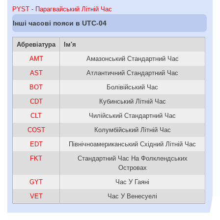
PYST - Парагвайський Літній Час
Інші часові пояси в UTC-04
Абревіатура
Ім'я
AMT
Амазонcький Стандартний Час
AST
Атлантичний Стандартний Час
BOT
Болівійський Час
CDT
Кубинський Літній Час
CLT
Чилійський Стандартний Час
COST
Колумбійський Літній Час
EDT
Північноамериканський Східний Літній Час
FKT
Стандартний Час На Фолклендських
Островах
GYT
Час У Гаяні
VET
Час У Венесуелі