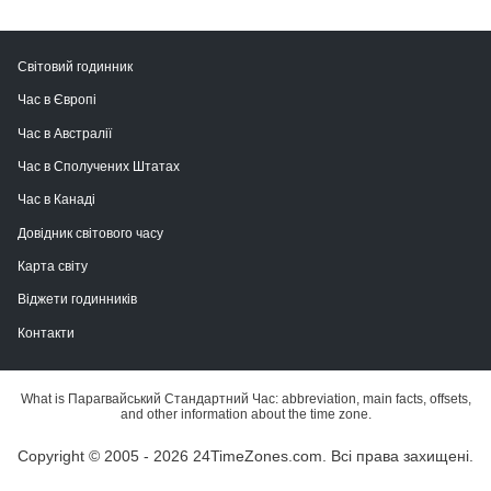
Світовий годинник
Час в Європі
Час в Австралії
Час в Сполучених Штатах
Час в Канаді
Довідник світового часу
Карта світу
Віджети годинників
Контакти
What is Парагвайський Стандартний Час: abbreviation, main facts, offsets,
and other information about the time zone.
Copyright © 2005 - 2026 24TimeZones.com.
Всі права захищені.