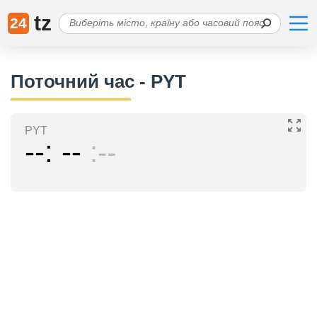
tz
24
Поточний час - PYT
PYT
--
--
--