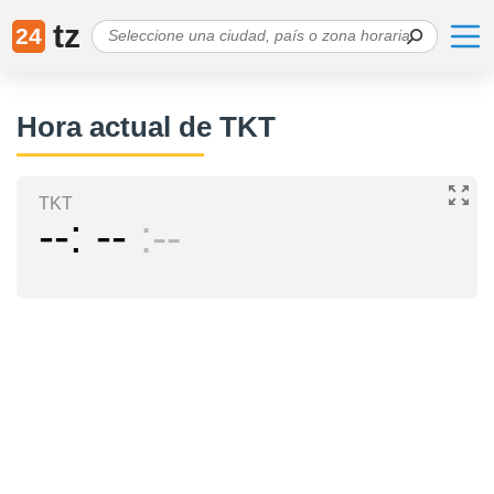
tz
24
Hora actual de TKT
TKT
--
--
--