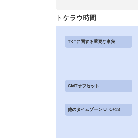
トケラウ時間
TKTに関する重要な事実
GMTオフセット
他のタイムゾーン UTC+13