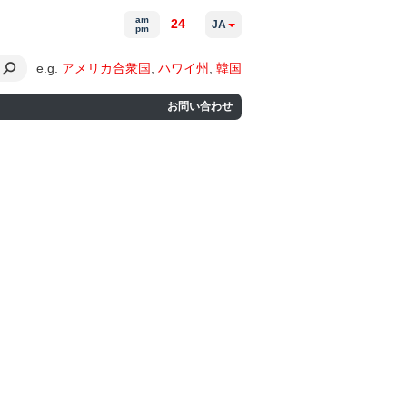
am
24
JA
pm
e.g.
アメリカ合衆国
,
ハワイ州
,
韓国
お問い合わせ