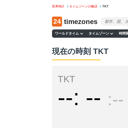
世界時計
タイムゾーンの略語
TKT
24
timezones
ワールドタイム
タイムゾーン
時間
現在の時刻 TKT
TKT
--
--
--