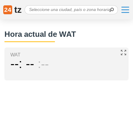
tz
24
Hora actual de WAT
WAT
--
--
--