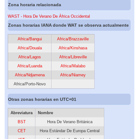
Zona horaria relacionada
WAST - Hora De Verano De África Occidental
Zonas horarias IANA donde WAT se observa actualmente
Africa/Bangui
Africa/Brazzaville
Africa/Douala
Africa/Kinshasa
Africa/Lagos
Africa/Libreville
Africa/Luanda
Africa/Malabo
Africa/Ndjamena
Africa/Niamey
Africa/Porto-Novo
Otras zonas horarias en UTC+01
Abreviatura
Nombre
BST
Hora De Verano Británica
CET
Hora Estándar De Europa Central