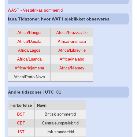
WAST - Vestafrikas sommertid
Iana Tidszoner, hvor WAT i øjeblikket observeres
Africa/Bangui
Africa/Brazzaville
Africa/Douala
Africa/Kinshasa
Africa/Lagos
Africa/Libreville
Africa/Luanda
Africa/Malabo
Africa/Ndjamena
Africa/Niamey
Africa/Porto-Novo
Andre tidszoner i UTC+01
Forkortelse
Navn
BST
Britisk sommertid
CET
Centraleuropæisk tid
IST
Irsk standardtid