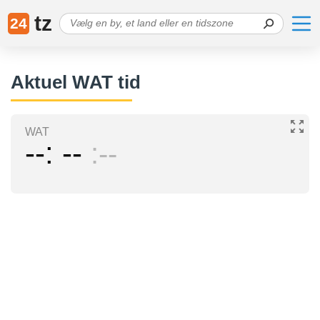
tz
24
Aktuel WAT tid
WAT
--
--
--