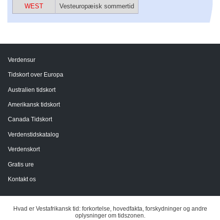
WEST
Vesteuropæisk sommertid
Verdensur
Tidskort over Europa
Australien tidskort
Amerikansk tidskort
Canada Tidskort
Verdenstidskatalog
Verdenskort
Gratis ure
Kontakt os
Hvad er Vestafrikansk tid: forkortelse, hovedfakta, forskydninger og andre
oplysninger om tidszonen.