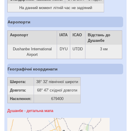
На данний момент літній час не задіяний
Аеропорти
Аеропорт
IATA
ICAO
Відстань до
Душанбе
Dushanbe International
DYU
UTDD
3 км
Airport
Географічні координати
Широта:
38° 32' північної широти
Довгота:
68° 47' східної довготи
Населення:
679400
Душанбе - детальна мапа