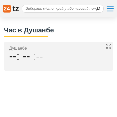
tz
24
Час в Душанбе
Душанбе
--
--
--