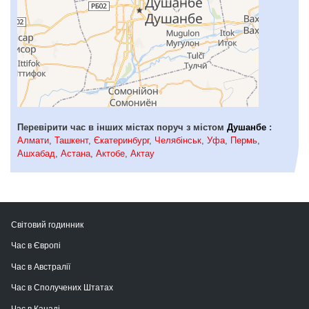
Перевірити час в інших містах поруч з містом
Душанбе
:
Алмати
,
Ташкент
,
Єкатеринбург
,
Челябінськ
,
Уфа
,
Пермь
,
Ашхабад
,
Астана
,
Актобе
,
Актау
Світовий годинник
Час в Європі
Час в Австралії
Час в Сполучених Штатах
Час в Канаді