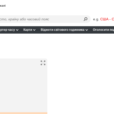
калі
e.g.
США - С
ртер часу
Карти
Віджети світового годинника
Оголосити по