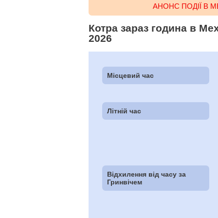
АНОНС ПОДІЇ В М
Котра зараз година в Мех
2026
Місцевий час
Літній час
Відхилення від часу за
Гринвічем