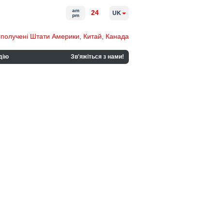
am
24
UK
pm
получені Штати Америки
,
Китай
,
Канада
дію
Зв'яжіться з нами!