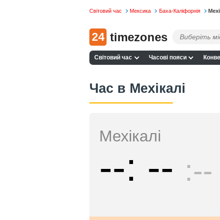
Світовий час
Мексика
Баха-Каліфорнія
Мехі
24
timezones
Світовий час
Часові пояси
Конве
Час в Мехікалі
Мехікалі
--
--
--