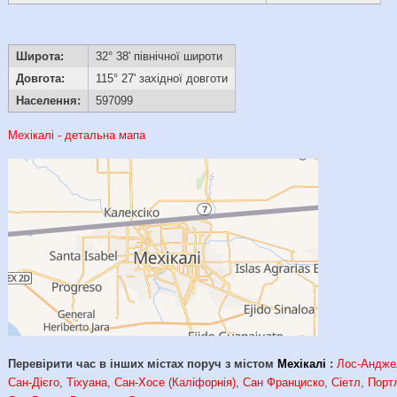
Широта:
32° 38' північної широти
Довгота:
115° 27' західної довготи
Населення:
597099
Мехікалі - детальна мапа
Перевірити час в інших містах поруч з містом
Мехікалі
:
Лос-Андже
Сан-Дієго
,
Тіхуана
,
Сан-Хосе (Каліфорнія)
,
Сан Франциско
,
Сіетл
,
Порт