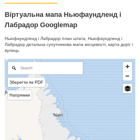
Віртуальна мапа Ньюфаундленд і
Лабрадор Googlemap
Ньюфаундленд і Лабрадор план штата, Ньюфаундленд і
Лабрадор детальна супутникова мапа місцевості, карта доріг і
вулиць.
Зберегти як PDF
Напрямки