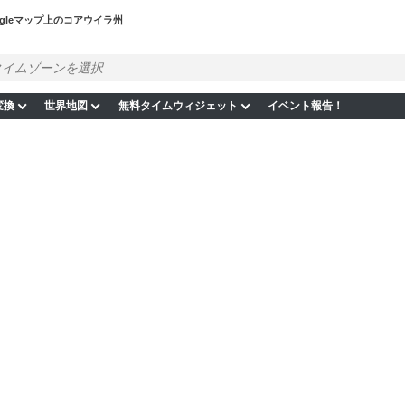
ogleマップ上のコアウイラ州
変換
世界地図
無料タイムウィジェット
イベント報告！