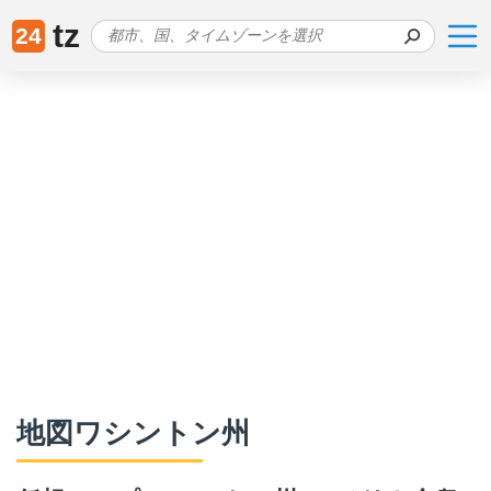
tz
24
地図ワシントン州