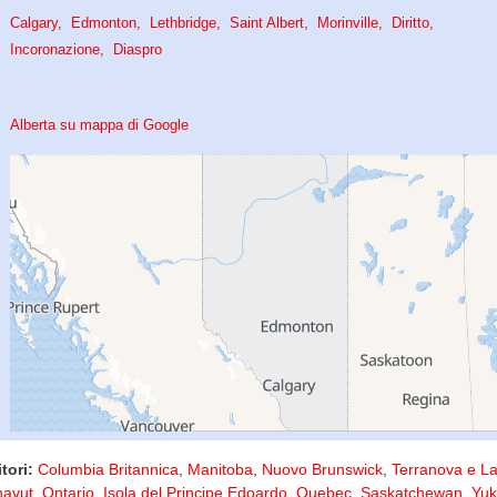
Calgary
Edmonton
Lethbridge
Saint Albert
Morinville
Diritto
Incoronazione
Diaspro
Alberta su mappa di Google
tori:
Columbia Britannica
,
Manitoba
,
Nuovo Brunswick
,
Terranova e L
avut
,
Ontario
,
Isola del Principe Edoardo
,
Quebec
,
Saskatchewan
,
Yu