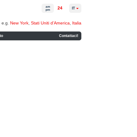
am
24
IT
pm
e.g.
New York
,
Stati Uniti d'America
,
Italia
to
Contattaci!