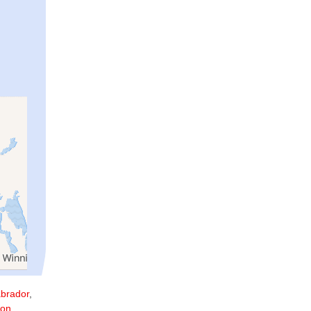
abrador
,
kon