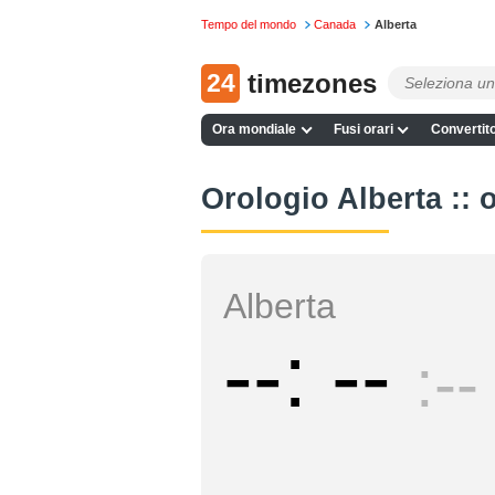
Tempo del mondo
Canada
Alberta
24
timezones
Ora mondiale
Fusi orari
Convertito
Orologio Alberta :: 
Alberta
--
--
--