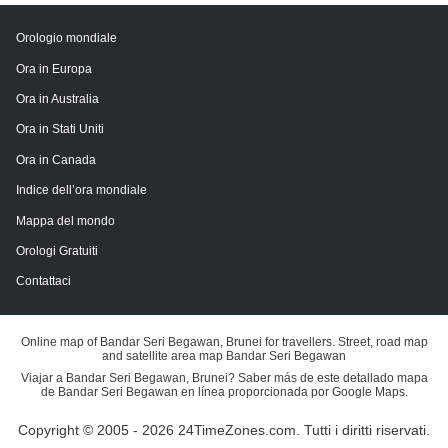
Orologio mondiale
Ora in Europa
Ora in Australia
Ora in Stati Uniti
Ora in Canada
Indice dell’ora mondiale
Mappa del mondo
Orologi Gratuiti
Contattaci
Online map of Bandar Seri Begawan, Brunei for travellers. Street, road map
and satellite area map Bandar Seri Begawan
Viajar a Bandar Seri Begawan, Brunei? Saber más de este detallado mapa
de Bandar Seri Begawan en línea proporcionada por Google Maps.
Copyright © 2005 - 2026 24TimeZones.com.
Tutti i diritti riservati.