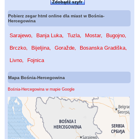
Zdobądź szyfr
Pobierz zegar html online dla miast w Bośnia-
Hercegowina
Sarajewo
Banja Luka
Tuzla
Mostar
Bugojno
Brczko
Bijeljina
Goražde
Bosanska Gradiška
Livno
Fojnica
Mapa Bośnia-Hercegowina
Bośnia-Hercegowina w mapie Google