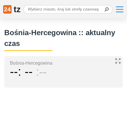
tz
24
Bośnia-Hercegowina :: aktualny
czas
Bośnia-Hercegowina
--
--
--