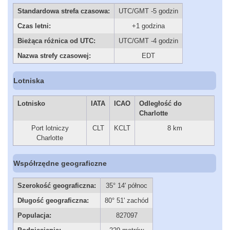
Standardowa strefa czasowa:
UTC/GMT -5 godzin
Czas letni:
+1 godzina
Bieżąca różnica od UTC:
UTC/GMT -4 godzin
Nazwa strefy czasowej:
EDT
Lotniska
Lotnisko
IATA
ICAO
Odległość do
Charlotte
Port lotniczy
CLT
KCLT
8 km
Charlotte
Współrzędne geograficzne
Szerokość geograficzna:
35° 14' północ
Długość geograficzna:
80° 51' zachód
Populacja:
827097