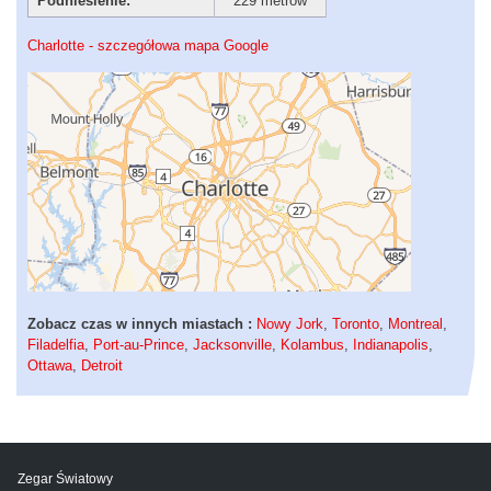
Podniesienie:
229 metrów
Charlotte - szczegółowa mapa Google
Zobacz czas w innych miastach :
Nowy Jork
,
Toronto
,
Montreal
,
Filadelfia
,
Port-au-Prince
,
Jacksonville
,
Kolambus
,
Indianapolis
,
Ottawa
,
Detroit
Zegar Światowy