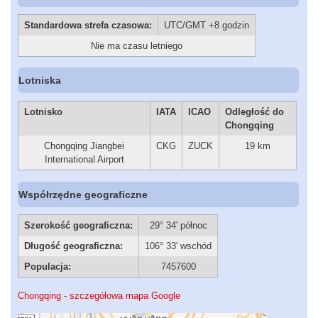
Standardowa strefa czasowa:
UTC/GMT +8 godzin
Nie ma czasu letniego
Lotniska
Lotnisko
IATA
ICAO
Odległość do
Chongqing
Chongqing Jiangbei
CKG
ZUCK
19 km
International Airport
Współrzędne geograficzne
Szerokość geograficzna:
29° 34' północ
Długość geograficzna:
106° 33' wschód
Populacja:
7457600
Chongqing - szczegółowa mapa Google