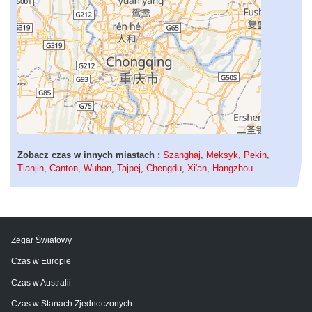
Zobacz czas w innych miastach :
Szanghaj
,
Meksyk
,
Pekin
,
Tianjin
,
Canton
,
Wuhan
,
Tajpej
,
Chengdu
,
Xi'an
,
Hangzhou
Zegar Światowy
Czas w Europie
Czas w Australii
Czas w Stanach Zjednoczonych