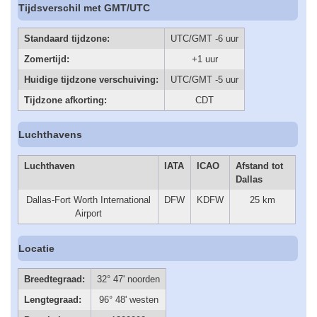
Tijdsverschil met GMT/UTC
Standaard tijdzone:
UTC/GMT -6 uur
Zomertijd:
+1 uur
Huidige tijdzone verschuiving:
UTC/GMT -5 uur
Tijdzone afkorting:
CDT
Luchthavens
Luchthaven
IATA
ICAO
Afstand tot
Dallas
Dallas-Fort Worth International
DFW
KDFW
25 km
Airport
Locatie
Breedtegraad:
32° 47' noorden
Lengtegraad:
96° 48' westen