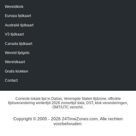
Wereldklok
Europa tijdkaart
Australië tijdkaart
VS tijdkaart
Canada tijdkaart
Wereld tijdgids
Wereldkaart
Gratis klokken
Contact
Correcte lokale tijd in Dallas, Verenigde Staten tijdzone, officiële
tijdsverandering wintertijd 2026 zomertijd data, DST, klok veranderingen,
GMT/UTC verschil.
Copyright © 2005 - 2026 24TimeZones.com.
Alle rechten
voorbehouden.