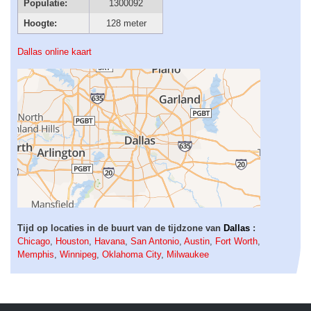
Populatie:
1300092
Hoogte:
128 meter
Dallas online kaart
Tijd op locaties in de buurt van de tijdzone van
Dallas
:
Chicago
,
Houston
,
Havana
,
San Antonio
,
Austin
,
Fort Worth
,
Memphis
,
Winnipeg
,
Oklahoma City
,
Milwaukee