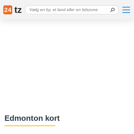
tz
24
Edmonton kort