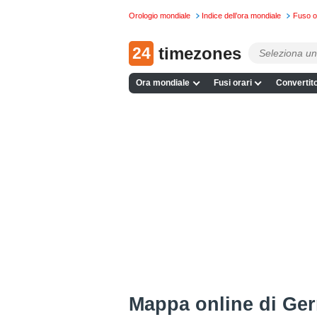
Orologio mondiale
Indice dell’ora mondiale
Fuso o
24
timezones
Ora mondiale
Fusi orari
Convertito
Mappa online di Ge