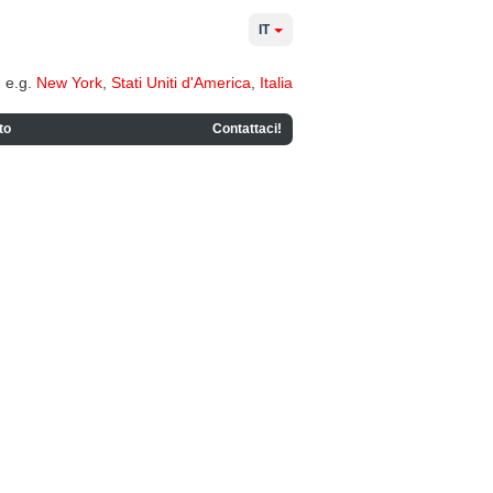
IT
e.g.
New York
,
Stati Uniti d'America
,
Italia
to
Contattaci!