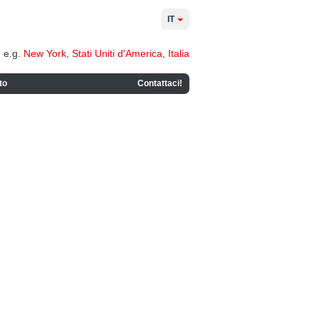
IT
e.g.
New York
,
Stati Uniti d'America
,
Italia
to
Contattaci!