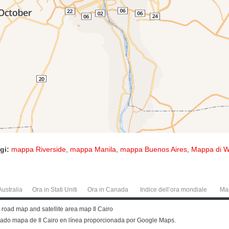
gi:
mappa Riverside
,
mappa Manila
,
mappa Buenos Aires
,
Mappa di W
Australia
Ora in Stati Uniti
Ora in Canada
Indice dell’ora mondiale
Ma
et, road map and satellite area map Il Cairo
allado mapa de Il Cairo en línea proporcionada por Google Maps.