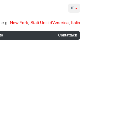
IT
e.g.
New York
,
Stati Uniti d'America
,
Italia
to
Contattaci!