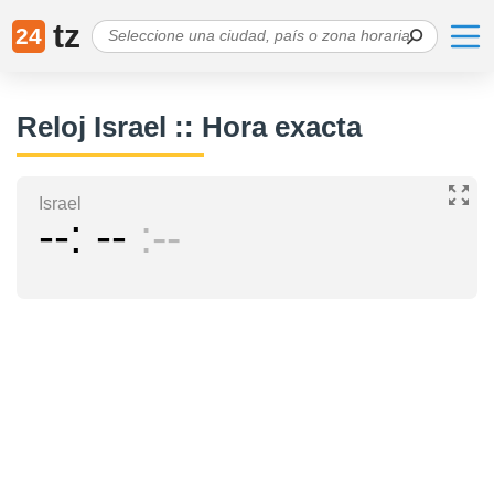
tz
24
Reloj Israel :: Hora exacta
Israel
--
--
--