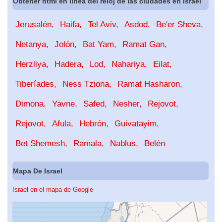
Obtener html en línea del reloj de las ciudades en Israel
Jerusalén
Haifa
Tel Aviv
Asdod
Be'er Sheva
Netanya
Jolón
Bat Yam
Ramat Gan
Herzliya
Hadera
Lod
Nahariya
Eilat
Tiberíades
Ness Tziona
Ramat Hasharon
Dimona
Yavne
Safed
Nesher
Rejovot
Rejovot
Afula
Hebrón
Guivatayim
Bet Shemesh
Ramala
Nablus
Belén
Mapa De Israel
Israel en el mapa de Google