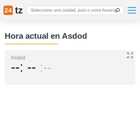
tz
24
Hora actual en Asdod
Asdod
--
--
--