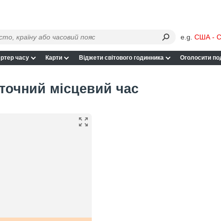
e.g.
США - С
ртер часу
Карти
Віджети світового годинника
Оголосити по
 точний місцевий час