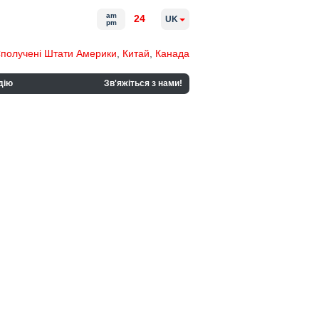
am
24
UK
pm
получені Штати Америки
,
Китай
,
Канада
дію
Зв'яжіться з нами!