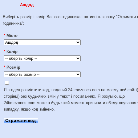
Ашдод
Виберіть розмір і колір Вашого годинника і натисніть кнопку "Отримати 
годинника":
*
Місто
*
Колір
*
Розмір
Я згоден розмістити код, наданий 24timezones.com на моєму веб-сайті
сторінці) без будь-яких змін у текст і посиланнях. Я розумію, що
24timezones.com може в будь-який момент припинити обслуговування 
випадку, якщо код змінено.
Отримати код