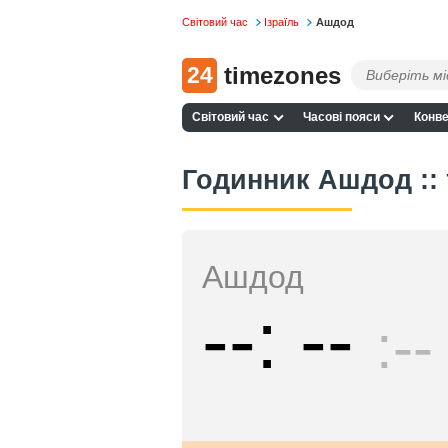
Світовий час
Ізраїль
Ашдод
24
timezones
Світовий час
Часові пояси
Конве
Годинник Ашдод ::
Ашдод
--
--
--