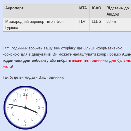
Аеропорт
IATA
ICAO
Відстань до
Ашдод
Міжнародний аеропорт імені Бен-
TLV
LLBG
33 км
Гуріона
Html годинник зробить вашу веб сторінку ще більш інформативною і
корисною для відвідувачів! Ви можете налаштувати колір і розмір
Ашд
годинника для вебсайту
або вибрати
інший тип годинника для буль-як
міста
!
Так буде виглядати Ваш годинник: