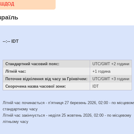
 АШДОД
зраїль
--:--
IDT
Стандартний часовий пояс:
UTC/GMT +2 години
Літній час:
+1 година
Поточне відхілення від часу за Грінвічем:
UTC/GMT +3 години
Скорочена назва часової зони:
IDT
Літній час починається - п’ятниця 27 березень 2026, 02:00 - по місцево
стандартному часу
Літній час закінчується - неділя 25 жовтень 2026, 02:00 - по місцевому
літньому часу