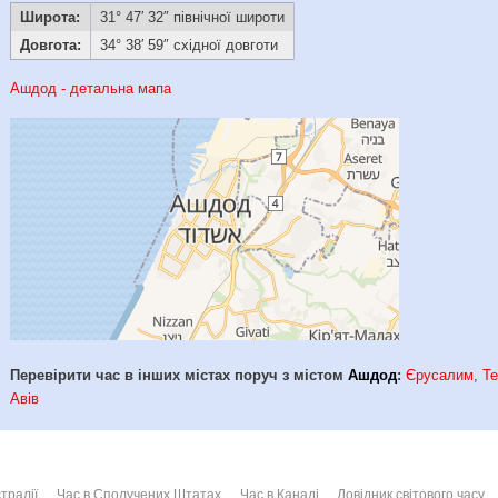
Широта:
31° 47′ 32″ північної широти
Довгота:
34° 38′ 59″ східної довготи
Ашдод - детальна мапа
Перевірити час в інших містах поруч з містом
Ашдод
:
Єрусалим
,
Те
Авів
тралії
Час в Сполучених Штатах
Час в Канаді
Довідник світового часу