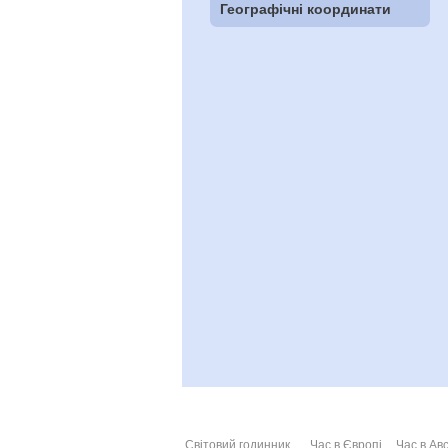
Географічні координати
Світовий годинник
Час в Європі
Час в Авс