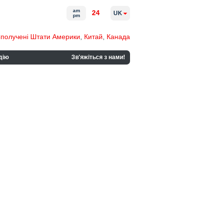
am
24
UK
pm
получені Штати Америки
,
Китай
,
Канада
дію
Зв'яжіться з нами!