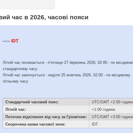
овий час в 2026, часові пояси
--:--
IDT
Літній час починається - п’ятниця 27 березень 2026, 02:00 - по місцево
стандартному часу
Літній час закінчується - неділя 25 жовтень 2026, 02:00 - по місцевому
літньому часу
Стандартний часовий пояс:
UTC/GMT +2:00 годин
Літній час:
+1:00 година
Поточне відхілення від часу за Грінвічем:
UTC/GMT +3:00 годин
Скорочена назва часової зони:
IDT