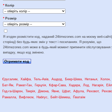
*
Колір
*
Розмір
Я згоден розмістити код, наданий 24timezones.com на моєму веб-сайті
сторінці) без будь-яких змін у текст і посиланнях. Я розумію, що
24timezones.com може в будь-який момент припинити обслуговування 
випадку, якщо код змінено.
Отримати код
Єрусалим
Хайфа
Тель-Авів
Ашдод
Беер-Шева
Нетанья
Холон
Бат-Ям
Рамат-Ган
Герцлія
Кфар-Сава
Хадера
Лод
Нагарія
Ейл
Год-га-Шарон
Тверія
Дімона
Явне
Цфат
Афула
Реховот
Рехов
Рамалла
Вифлеєм
Наблус
Бейт-Шемеш
Ґіватаїм