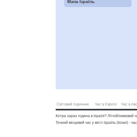
Мапа Ізраїль
Світовий годинник
Час в Європі
Час в Авс
Котра зараз година в Ізраїлі? Літній/зимовий 
Точний місцевий час у місті Ізраїль (Israel) - 