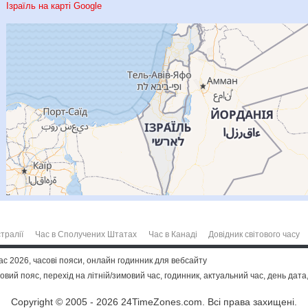
Ізраїль на карті Google
тралії
Час в Сполучених Штатах
Час в Канаді
Довідник світового часу
час 2026, часові пояси, онлайн годинник для вебсайту
часовий пояс, перехід на літній/зимовий час, годинник, актуальний час, день дата
Copyright © 2005 - 2026 24TimeZones.com.
Всі права захищені.