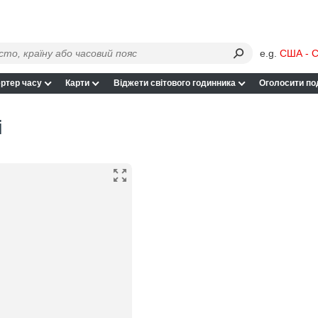
e.g.
США - С
ртер часу
Карти
Віджети світового годинника
Оголосити по
і