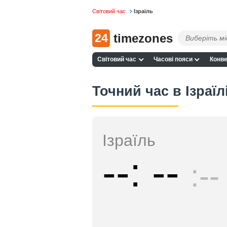
Світовий час
Ізраїль
24
timezones
Світовий час
Часові пояси
Конве
Точний час в Ізраїл
Ізраїль
--
--
--