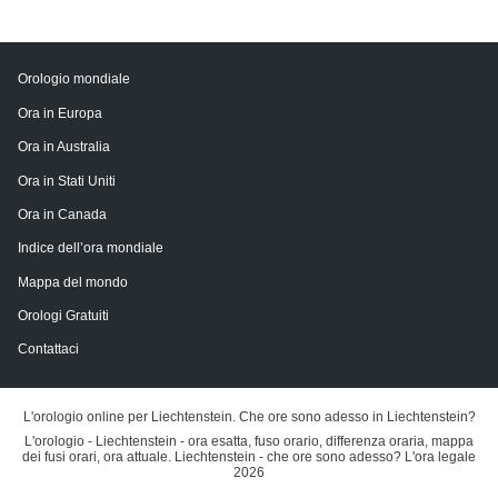
Orologio mondiale
Ora in Europa
Ora in Australia
Ora in Stati Uniti
Ora in Canada
Indice dell’ora mondiale
Mappa del mondo
Orologi Gratuiti
Contattaci
L'orologio online per Liechtenstein. Che ore sono adesso in Liechtenstein?
L'orologio - Liechtenstein - ora esatta, fuso orario, differenza oraria, mappa
dei fusi orari, ora attuale. Liechtenstein - che ore sono adesso? L'ora legale
2026