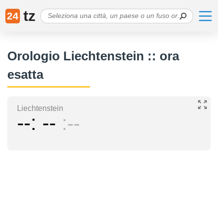
tz
24
Orologio Liechtenstein :: ora
esatta
Liechtenstein
--
--
--