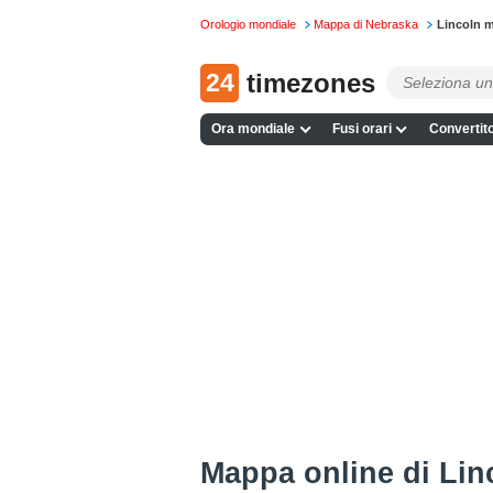
Orologio mondiale
Mappa di Nebraska
Lincoln m
24
timezones
Ora mondiale
Fusi orari
Convertito
Mappa online di Lin