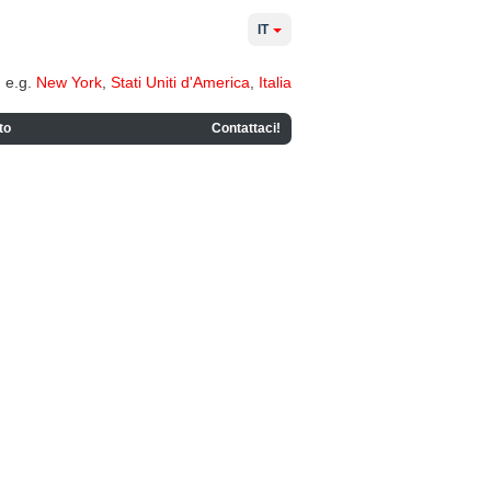
IT
e.g.
New York
,
Stati Uniti d'America
,
Italia
to
Contattaci!