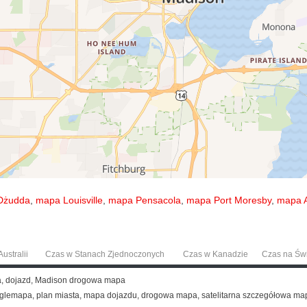
Dżudda
,
mapa Louisville
,
mapa Pensacola
,
mapa Port Moresby
,
mapa 
ustralii
Czas w Stanach Zjednoczonych
Czas w Kanadzie
Czas na Św
a, dojazd, Madison drogowa mapa
glemapa, plan miasta, mapa dojazdu, drogowa mapa, satelitarna szczegółowa ma