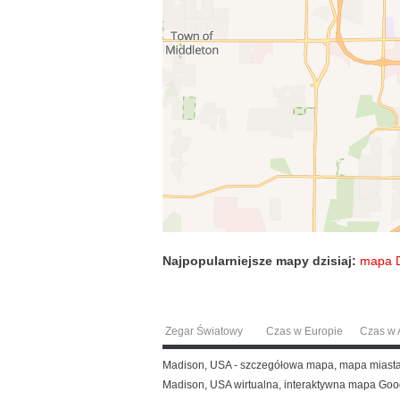
Najpopularniejsze mapy dzisiaj:
mapa 
Zegar Światowy
Czas w Europie
Czas w A
Madison, USA - szczegółowa mapa, mapa miast
Madison, USA wirtualna, interaktywna mapa Goo