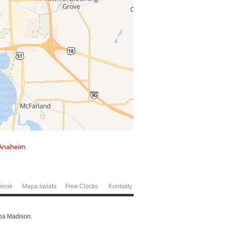
Anaheim
iecie
Mapa świata
Free Clocks
Kontakty
pa Madison.