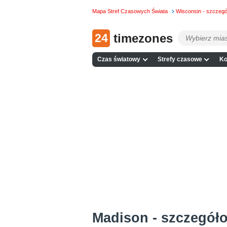
Mapa Stref Czasowych Świata
Wisconsin - szczeg
24
timezones
Czas światowy
Strefy czasowe
Ko
Madison - szczegół