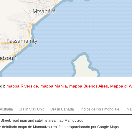
gi:
mappa Riverside
,
mappa Manila
,
mappa Buenos Aires
,
Mappa di W
Australia
Ora in Stati Uniti
Ora in Canada
Indice dell’ora mondiale
Ma
. Street, road map and satellite area map Mamoutzou
e detallado mapa de Mamoutzou en línea proporcionada por Google Maps.