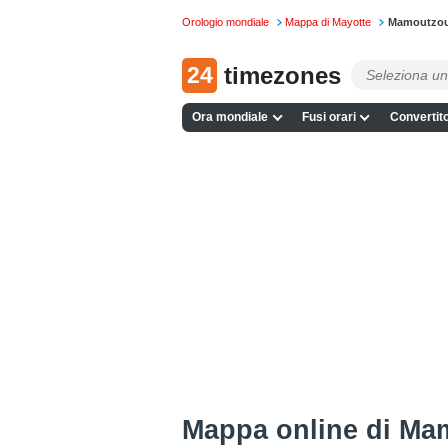
Orologio mondiale
Mappa di Mayotte
Mamoutzou 
24
timezones
Ora mondiale
Fusi orari
Convertito
Mappa online di Ma