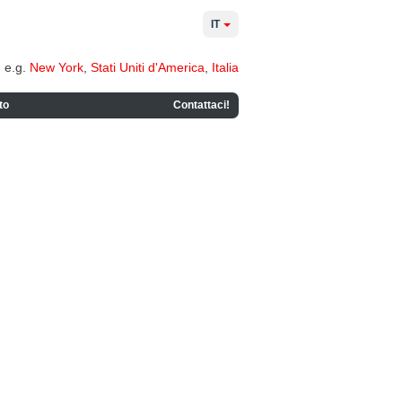
IT
e.g.
New York
,
Stati Uniti d'America
,
Italia
to
Contattaci!