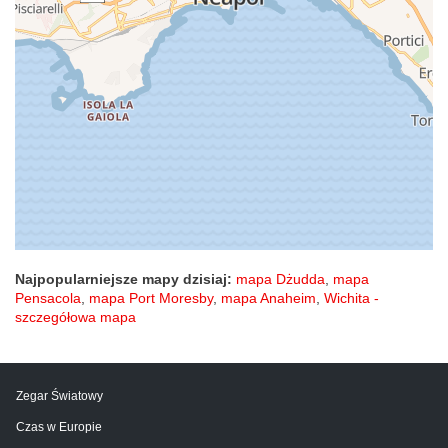
Najpopularniejsze mapy dzisiaj:
mapa Dżudda
,
mapa
Pensacola
,
mapa Port Moresby
,
mapa Anaheim
,
Wichita -
szczegółowa mapa
Zegar Światowy
Czas w Europie