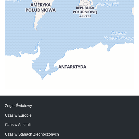
Zegar Światowy
Czas w Europie
Czas w Australii
Czas w Stanach Zjednoczonych