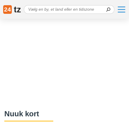
tz
24
Nuuk kort