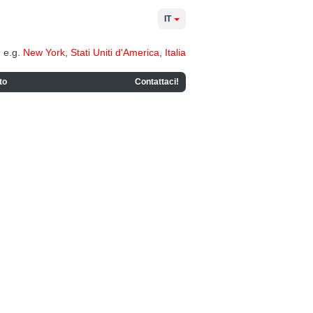
IT
e.g.
New York
,
Stati Uniti d'America
,
Italia
to
Contattaci!