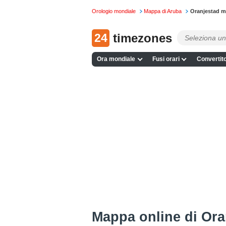
Orologio mondiale
Mappa di Aruba
Oranjestad m
24
timezones
Ora mondiale
Fusi orari
Convertito
Mappa online di Ora