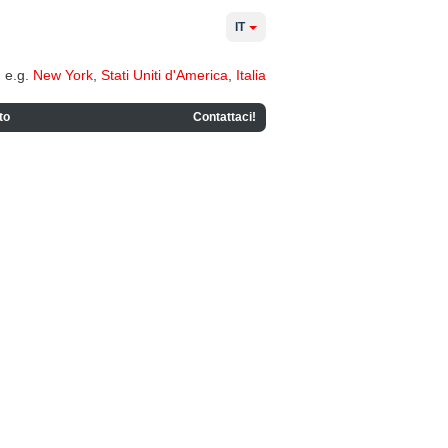
IT
e.g.
New York
,
Stati Uniti d'America
,
Italia
to
Contattaci!