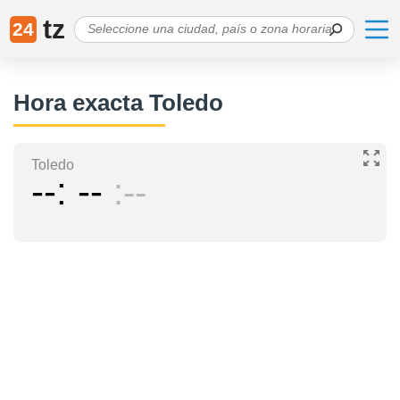
tz
24
Hora exacta Toledo
Toledo
--
--
--