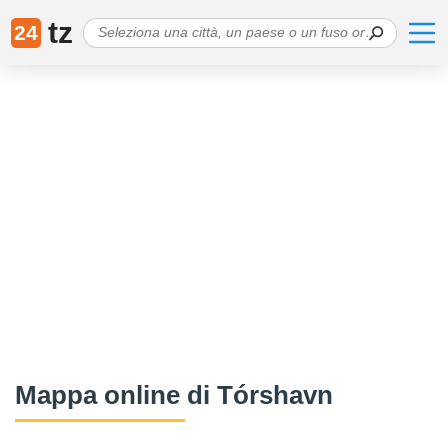
tz
24
Mappa online di Tórshavn