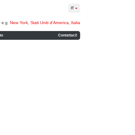
IT
e.g.
New York
,
Stati Uniti d'America
,
Italia
to
Contattaci!