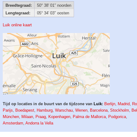
Breedtegraad:
50° 38′ 01″ noorden
Lengtegraad:
05° 34′ 03″ oosten
Luik online kaart
Tijd op locaties in de buurt van de tijdzone van
Luik
:
Berlijn
,
Madrid
,
R
Parijs
,
Boedapest
,
Hamburg
,
Warschau
,
Wenen
,
Barcelona
,
Stockholm
,
Be
München
,
Milaan
,
Praag
,
Kopenhagen
,
Palma de Mallorca
,
Podgorica
,
Amsterdam
,
Andorra la Vella