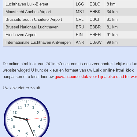
Luchthaven Luik-Bierset
LGG
EBLG
8 km
Maastricht Aachen Airport
MST
EHBK
34 km
Brussels South Charleroi Airport
CRL
EBCI
81 km
Brussel Nationaal Luchthaven
BRU
EBBR
81 km
Eindhoven Airport
EIN
EHEH
91 km
Internationale Luchthaven Antwerpen
ANR
EBAW
99 km
De online html klok van 24TimeZones.com is een zeer aantrekkelijke en lu
website widget! U kunt de kleur en formaat van uw
Luik online html klok
aanpassen of u kiest hier uw
geavanceerde klok voor bijna elke stad ter wer
Uw klok ziet er zo uit