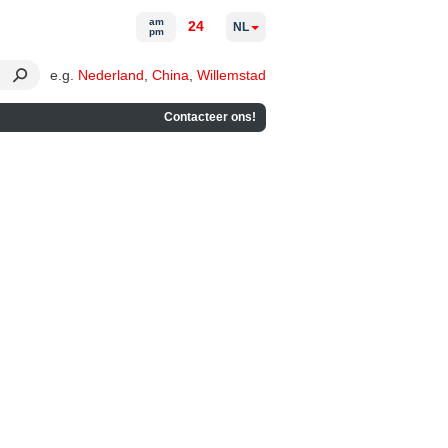
am
24
NL
pm
e.g.
Nederland
,
China
,
Willemstad
Contacteer ons!