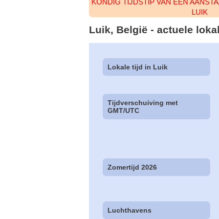
KONDIG TIJDSTIP VAN EEN AANST
LUIK
Luik, België - actuele lok
Lokale tijd in Luik
Tijdverschuiving met
GMT/UTC
Zomertijd 2026
Luchthavens