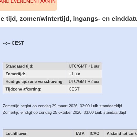
AAND EVENEMENT AAN IN
ale tijd, zomer/wintertijd, ingangs- en eindd
--:--
CEST
Standaard tijd:
UTC/GMT +1 uur
Zomertijd:
+1 uur
Huidige tijdzone verschuiving:
UTC/GMT +2 uur
Tijdzone afkorting:
CEST
Zomertijd begint op zondag 29 maart 2026, 02:00 Luik standaardtijd
Zomertijd eindigt op zondag 25 oktober 2026, 03:00 Luik standaardtijd
Luchthaven
IATA
ICAO
Afstand tot Luik