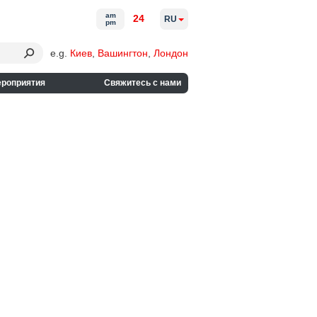
am
24
RU
pm
e.g.
Киев
,
Вашингтон
,
Лондон
ероприятия
Свяжитесь с нами