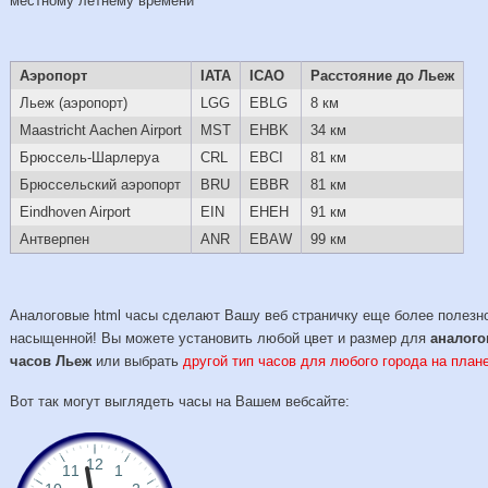
местному летнему времени
Аэропорт
IATA
ICAO
Расстояние до Льеж
Льеж (аэропорт)
LGG
EBLG
8 км
Maastricht Aachen Airport
MST
EHBK
34 км
Брюссель-Шарлеруа
CRL
EBCI
81 км
Брюссельский аэропорт
BRU
EBBR
81 км
Eindhoven Airport
EIN
EHEH
91 км
Антверпен
ANR
EBAW
99 км
Аналоговые html часы сделают Вашу веб страничку еще более полезн
насыщенной! Вы можете установить любой цвет и размер для
аналог
часов Льеж
или выбрать
другой тип часов для любого города на плане
Вот так могут выглядеть часы на Вашем вебсайте: