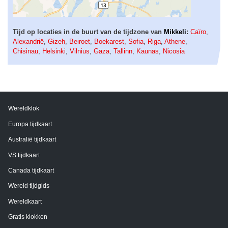
Tijd op locaties in de buurt van de tijdzone van
Mikkeli
:
Caïro
,
Alexandrië
,
Gizeh
,
Beiroet
,
Boekarest
,
Sofia
,
Riga
,
Athene
,
Chisinau
,
Helsinki
,
Vilnius
,
Gaza
,
Tallinn
,
Kaunas
,
Nicosia
Wereldklok
Europa tijdkaart
Australië tijdkaart
VS tijdkaart
Canada tijdkaart
Wereld tijdgids
Wereldkaart
Gratis klokken