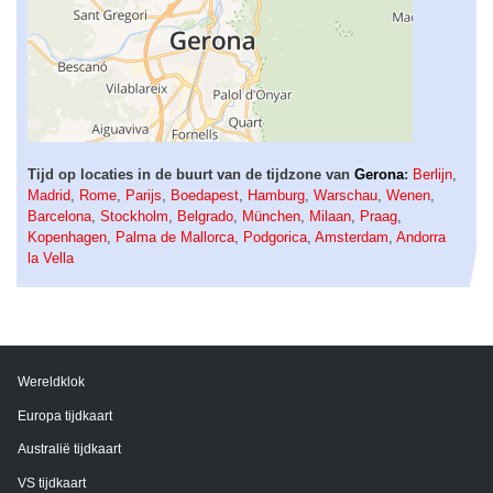
Tijd op locaties in de buurt van de tijdzone van
Gerona
:
Berlijn
,
Madrid
,
Rome
,
Parijs
,
Boedapest
,
Hamburg
,
Warschau
,
Wenen
,
Barcelona
,
Stockholm
,
Belgrado
,
München
,
Milaan
,
Praag
,
Kopenhagen
,
Palma de Mallorca
,
Podgorica
,
Amsterdam
,
Andorra
la Vella
Wereldklok
Europa tijdkaart
Australië tijdkaart
VS tijdkaart