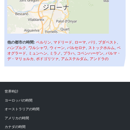
他の都市の時間:
ベルリン
,
マドリード
,
ローマ
,
パリ
,
ブダペスト
,
ハンブルク
,
ワルシャワ
,
ウィーン
,
バルセロナ
,
ストックホルム
,
ベ
オグラード
,
ミュンヘン
,
ミラノ
,
プラハ
,
コペンハーゲン
,
パルマ・
デ・マリョルカ
,
ポドゴリツァ
,
アムステルダム
,
アンドラの
世界時計
ヨーロッパの時間
オーストラリアの時間
アメリカの時間
カナダの時間