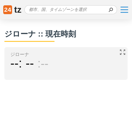
tz
24
ジローナ :: 現在時刻
ジローナ
--
--
--