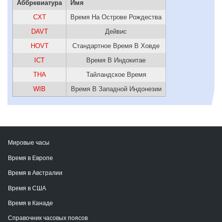
Аббревиатура
Имя
CXT
Время На Острове Рождества
DAVT
Дейвис
HOVT
Стандартное Время В Ховде
ICT
Время В Индокитае
THA
Тайландское Время
WIB
Время В Западной Индонезии
Мировые часы
Время в Европе
Время в Австралии
Время в США
Время в Канаде
Справочник часовых поясов