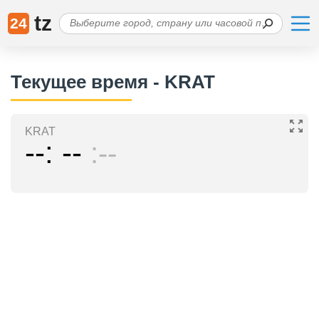
tz
24
Текущее время - KRAT
KRAT
--
--
--